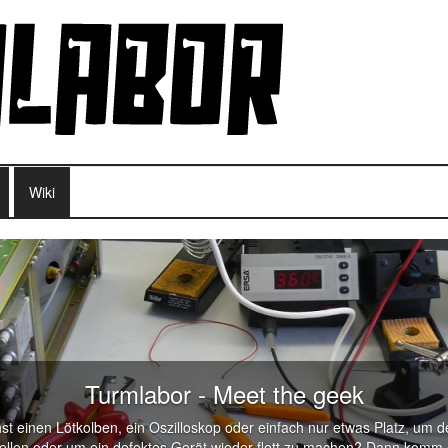
Wiki
Turmlabor - Meet the geek
t einen Lötkolben, ein Oszilloskop oder einfach nur etwas Platz, um de
stellen oder um ein defektes Gerät wieder flott zu machen? Dann komm 