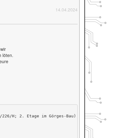
14.04.2024
wir
 löten.
eure
/226/H; 2. Etage im Görges-Bau)
